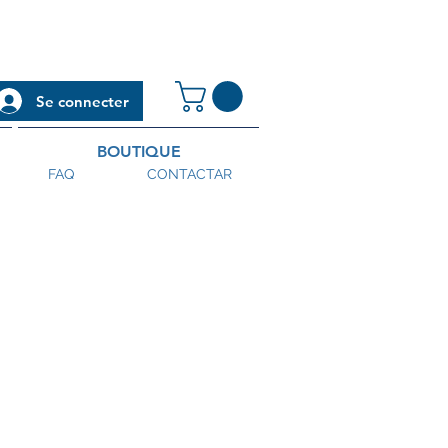
Se connecter
BOUTIQUE
FAQ
CONTACTAR
 cualificado y experto metalurgista,
la reserva de cloro, el Sr Wegostrek
e las piscinas, para siempre …
co de suerte ! – mezcló unos cuantos
archa atrás.