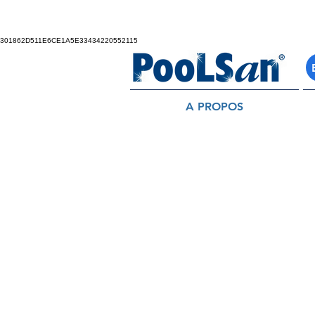
301862D511E6CE1A5E33434220552115
A PROPOS
HISTORIA
PoolSan® fue descubierto, por casua
encontró que su piscina tratada con 
se lanzó en un experimento que iba a
Teniendo acceso a diversos minerale
ingredientes esperando que poder lim
Asombrado, no solamente la formula
Su agua estaba clara, sin olor y men