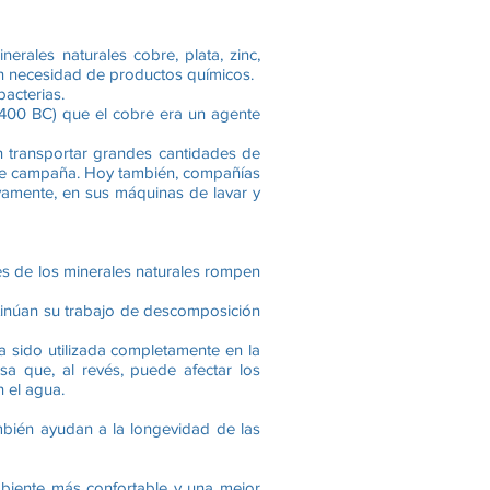
rales naturales cobre, plata, zinc,
sin necesidad de productos químicos.
bacterias.
 2400 BC) que el cobre era un agente
in transportar grandes cantidades de
s de campaña. Hoy también, compañías
ivamente, en sus máquinas de lavar y
es de los minerales naturales rompen
ontinúan su trabajo de descomposición
a sido utilizada completamente en la
sa que, al revés, puede afectar los
n el agua.
mbién ayudan a la longevidad de las
mbiente más confortable y una mejor