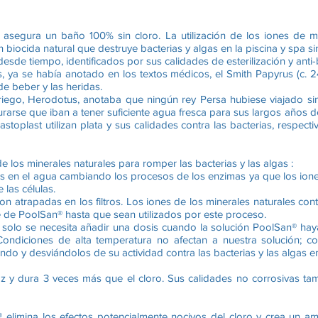
segura un baño 100% sin cloro. La utilización de los iones de mine
n biocida natural que destruye bacterias y algas en la piscina y spa 
esde tiempo, identificados por sus calidades de esterilización y anti-
s, ya se había anotado en los textos médicos, el Smith Papyrus (c.
 de beber y las heridas.
 griego, Herodotus, anotaba que ningún rey Persa hubiese viajado s
egurarse que iban a tener suficiente agua fresca para sus largos año
toplast utilizan plata y sus calidades contra las bacterias, respect
 los minerales naturales para romper las bacterias y las algas :
ias en el agua cambiando los procesos de los enzimas ya que los ion
 las células.
son atrapadas en los filtros. Los iones de los minerales naturales c
le de PoolSan® hasta que sean utilizados por este proceso.
 solo se necesita añadir una dosis cuando la solución PoolSan® hay
Condiciones de alta temperatura no afectan a nuestra solución; co
do y desviándolos de su actividad contra las bacterias y las algas e
az y dura 3 veces más que el cloro. Sus calidades no corrosivas ta
® elimina los efectos potencialmente nocivos del cloro y crea un a