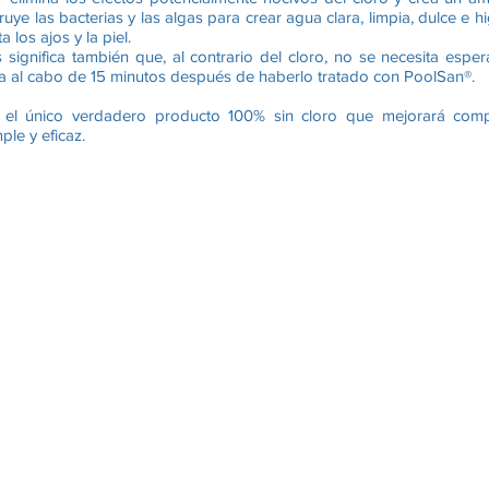
ye las bacterias y las algas para crear agua clara, limpia, dulce e hi
 los ajos y la piel.
significa también que, al contrario del cloro, no se necesita espe
 spa al cabo de 15 minutos después de haberlo tratado con PoolSan®.
s el único verdadero producto 100% sin cloro que mejorará co
le y eficaz.
tiva que tiene muchas ventajas :
baño 100% sin cloro
na irritación de ojos, infección de orejas, ataques de asma, infla