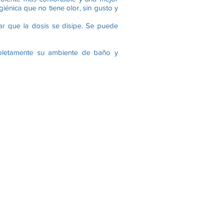
giénica que no tiene olor, sin gusto y
rar que la dosis se disipe. Se puede
mpletamente su ambiente de baño y
mación de psoriasis, eczema o otras