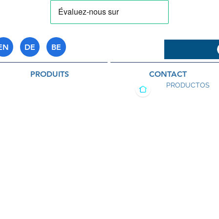
EN
DE
BE
PRODUITS
CONTACT
PRODUCTOS
lidad, en Sud África hace 20 años. Un día, el señor Egon Wegostrek,
cloro se había puesto verdosa. Realizando que se le había terminado 
 cambiar el futuro de los tratamientos de limpieza y mantenimiento d
s naturales en su taller, sus conocimientos en mineralogía – y un po
piar la piscina mientras reponía su stock de cloro.
 funcionó, pero sobrepasó sus expectativas.
os irritaciones en la piel. Después de este descubrimiento, no había m