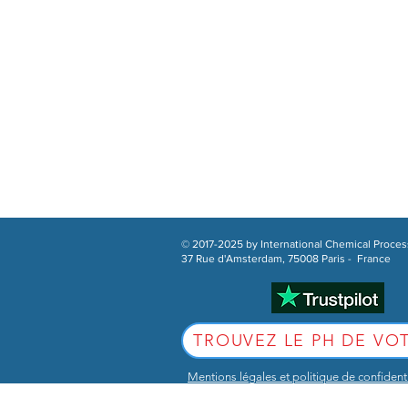
irritaciones de la piel
Sin olor – no hay más olores residu
No tóxico – no destiñe el cabello o 
Controla las bacterias, las algas y 
Más duración – hasta 3 veces más q
Utilización simple – cambiar del cloro
Se puede bañar al cabo de 15 minuto
No corrosivo – ayuda a la longevid
Agua natural dulce – físicamente a
Produce agua clara y cristalina
Medioambiente agradable
Comprobado en pruebas de tiempo
© 2017-2025 by International Chemical Proces
37 Rue d'Amsterdam, 75008 Paris - Fran
TROUVEZ LE PH DE VOT
Mentions légales et politique de confidenti