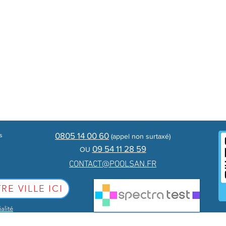
ales
la ropa
los hongos – la solución funciona solamente destruyéndolos
ue el cloro
 es fácil
s después de la dosificación – permite disfrutar de la piscina inmed
ad de los tubos
gua más dulce
 largo
0805 14 00 60
s
(appel non surtaxé
)
ce
09 54 11 28 59
OU
CONTACT@POOLSAN.FR
RE VILLE ICI
alité