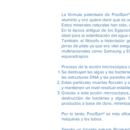
La fórmula patentada de PoolSan® a
aluminio y oro quiere decir que es u
Estos minerales naturales han sido, d
En la época antigua de los Egipcio
ideal para la esterilización del agua
También, el filósofo e historiador
jarras de plata ya que era vital as
multinacionales como Samsung y Elas
esparadrapos.
Proceso de la acción microscópica de
Se destruyen las algas y las bacter
las estructuras DNA y las paredes de
Estas partículas muertas floculan y 
y mantienen un nivel residual estab
Gracias a esta acción microscópica,
destrucción de bacterias y algas. 
productos a base de cloro, minimizan
Por lo tanto, PoolSan® es más efic
máquinas y los tubos.
Siendo un biocida natural, Poolsan