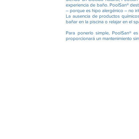
experiencia de baño. PoolSan® destru
– porque es hipo alergénico – no irita
La ausencia de productos químicos 
bañar en la piscina o relajar en el
Para ponerlo simple, PoolSan® e
proporcionará un mantenimiento simp
VENTAJAS
PoolSan® es la única alterna
La única verdadera experiencia de 
Hipo alergénico – no produce ningu