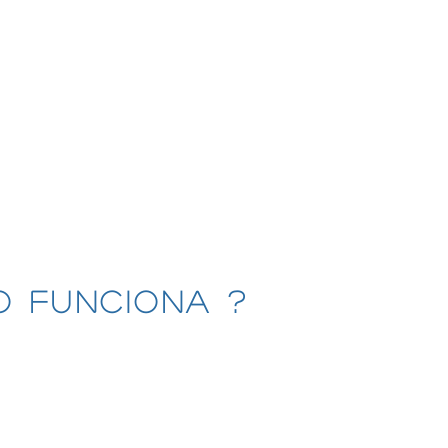
 la base de la fórmula original del Sr
ra asegurarse su viabilidad a largo
rmemente la calidad del agua de las
de los posibles efectos secundarios
nte completo al cloro en piscinas y
l tratamiento con PoolSan®.
 FUNCIONA ?