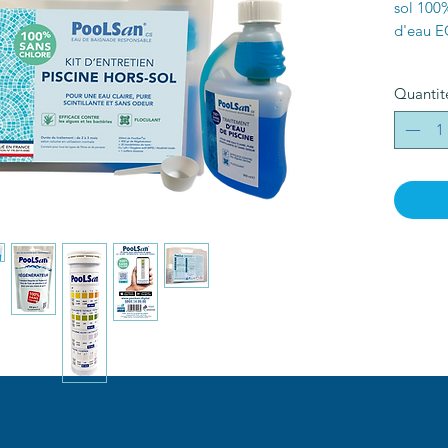
sol 100
d'eau 
Dimensi
Quantit
24cm / 
Poids :