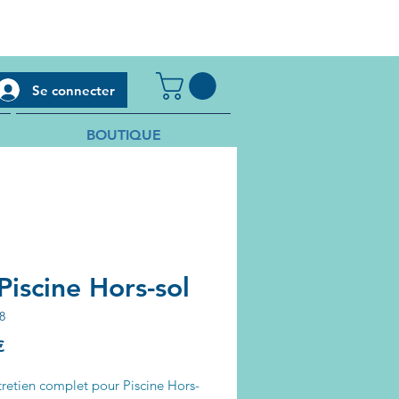
Se connecter
BOUTIQUE
Piscine Hors-sol
8
Prix
€
tretien complet pour Piscine Hors-