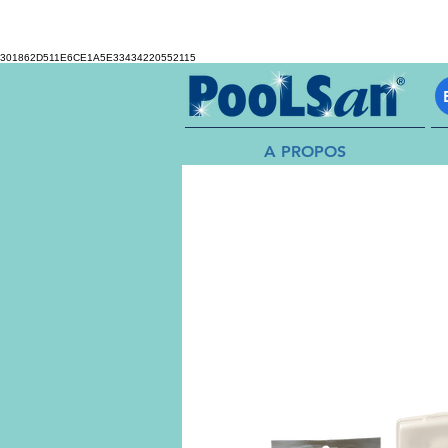
301862D511E6CE1A5E33434220552115
A PROPOS