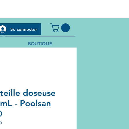
Se connecter
BOUTIQUE
teille doseuse
mL - Poolsan
®
0