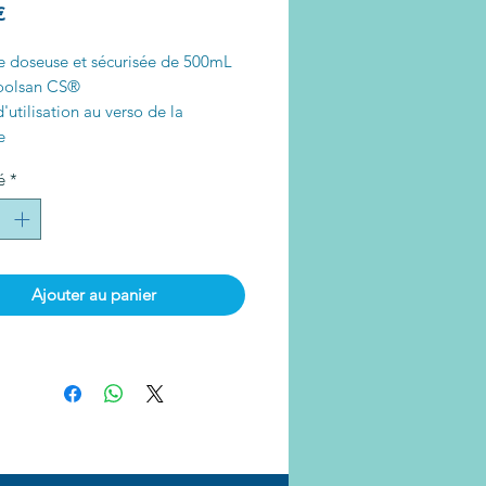
Prix
€
le doseuse et sécurisée de 500mL
Poolsan CS®
'utilisation au verso de la
e
é
*
ons : Longueur : 11cm / Largeur :
 Hauteur : 21cm
 650G
Ajouter au panier