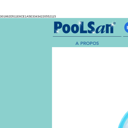
301862D511E6CE1A5E33434220552115
A PROPOS