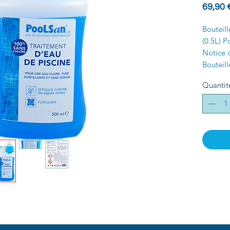
69,90 
Bouteil
(0.5L) 
Notice d
Bouteill
Quantit
Dimensi
5.5cm /
Poids :